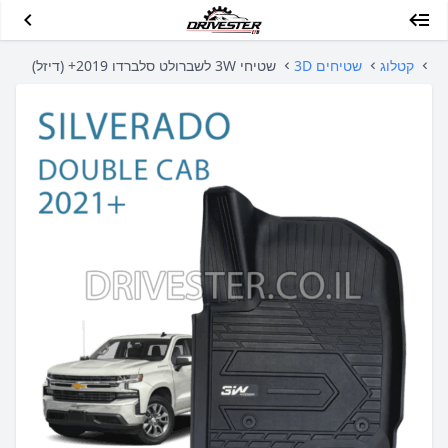
קטלוג
שטיחים 3D
שטיחי 3W לשברולט סלברדו 2019+ (דיזל)